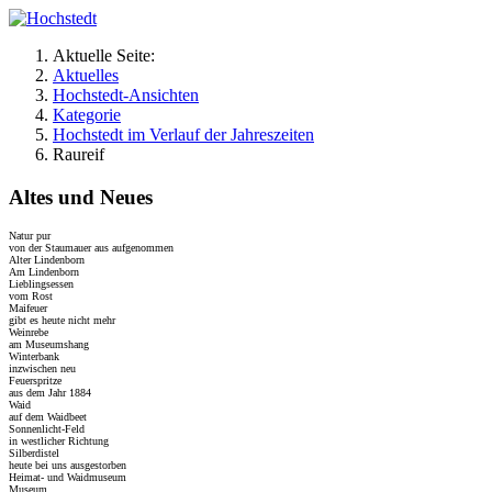
Aktuelle Seite:
Aktuelles
Hochstedt-Ansichten
Kategorie
Hochstedt im Verlauf der Jahreszeiten
Raureif
Altes und Neues
Natur pur
von der Staumauer aus aufgenommen
Alter Lindenborn
Am Lindenborn
Lieblingsessen
vom Rost
Maifeuer
gibt es heute nicht mehr
Weinrebe
am Museumshang
Winterbank
inzwischen neu
Feuerspritze
aus dem Jahr 1884
Waid
auf dem Waidbeet
Sonnenlicht-Feld
in westlicher Richtung
Silberdistel
heute bei uns ausgestorben
Heimat- und Waidmuseum
Museum