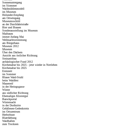
Sonnenuntergang
im Siommer
Waidmühlenmodell
im Museum
Holunder-Empfang
am Ortseingang
Museumsschild
an der Durchfahrtstraße
Bier und Brauen
Sonderausstellung im Museum
Maibaum
immer Anfang Mai
Weihnachtsstimmung
am Bürgerhaus
Museum 2012
Museum
Über den Dächern
Ansicht aus östlicher Richtung
Steinzeitfrau
archäologischer Fund 2012
Kirchenaltar bis 2025 - jetzt wieder in Nottleben
Kirchenaltar bis 2025
Erntezeit
im Sommer
Blauer Waid-Stuhl
beim Waidfest
Mauerreif
in der Heringsgasse
Winter
aus südlicher Richtung
Ehemaliges Klostergut
Barockportal
Winternacht
in der Dorfmitte
Gefallenen-Gedenkstein
im Ortszentrum
Herbstbunt
Blattfärbung
Waidballen
zum Trocknen