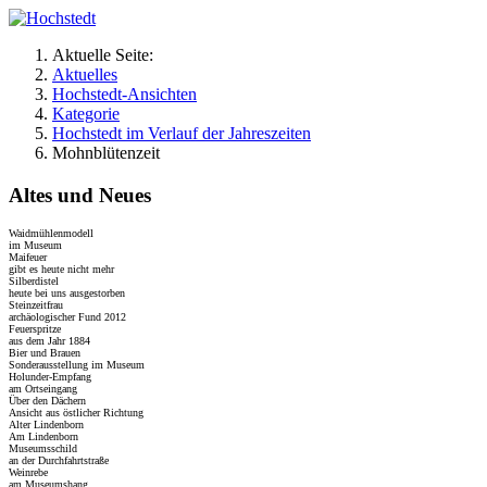
Aktuelle Seite:
Aktuelles
Hochstedt-Ansichten
Kategorie
Hochstedt im Verlauf der Jahreszeiten
Mohnblütenzeit
Altes und Neues
Waidmühlenmodell
im Museum
Maifeuer
gibt es heute nicht mehr
Silberdistel
heute bei uns ausgestorben
Steinzeitfrau
archäologischer Fund 2012
Feuerspritze
aus dem Jahr 1884
Bier und Brauen
Sonderausstellung im Museum
Holunder-Empfang
am Ortseingang
Über den Dächern
Ansicht aus östlicher Richtung
Alter Lindenborn
Am Lindenborn
Museumsschild
an der Durchfahrtstraße
Weinrebe
am Museumshang