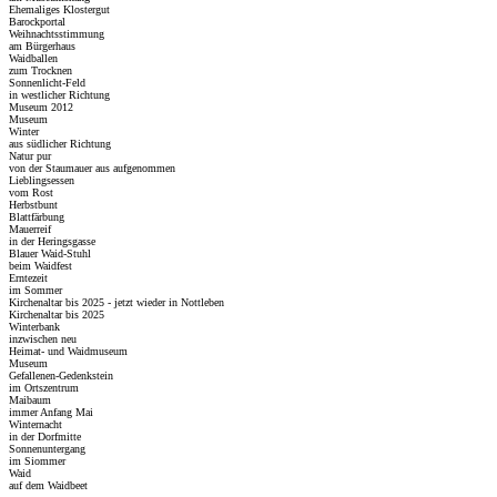
Ehemaliges Klostergut
Barockportal
Weihnachtsstimmung
am Bürgerhaus
Waidballen
zum Trocknen
Sonnenlicht-Feld
in westlicher Richtung
Museum 2012
Museum
Winter
aus südlicher Richtung
Natur pur
von der Staumauer aus aufgenommen
Lieblingsessen
vom Rost
Herbstbunt
Blattfärbung
Mauerreif
in der Heringsgasse
Blauer Waid-Stuhl
beim Waidfest
Erntezeit
im Sommer
Kirchenaltar bis 2025 - jetzt wieder in Nottleben
Kirchenaltar bis 2025
Winterbank
inzwischen neu
Heimat- und Waidmuseum
Museum
Gefallenen-Gedenkstein
im Ortszentrum
Maibaum
immer Anfang Mai
Winternacht
in der Dorfmitte
Sonnenuntergang
im Siommer
Waid
auf dem Waidbeet