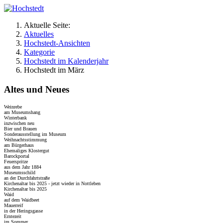
Aktuelle Seite:
Aktuelles
Hochstedt-Ansichten
Kategorie
Hochstedt im Kalenderjahr
Hochstedt im März
Altes und Neues
Weinrebe
am Museumshang
Winterbank
inzwischen neu
Bier und Brauen
Sonderausstellung im Museum
Weihnachtsstimmung
am Bürgerhaus
Ehemaliges Klostergut
Barockportal
Feuerspritze
aus dem Jahr 1884
Museumsschild
an der Durchfahrtstraße
Kirchenaltar bis 2025 - jetzt wieder in Nottleben
Kirchenaltar bis 2025
Waid
auf dem Waidbeet
Mauerreif
in der Heringsgasse
Erntezeit
im Sommer