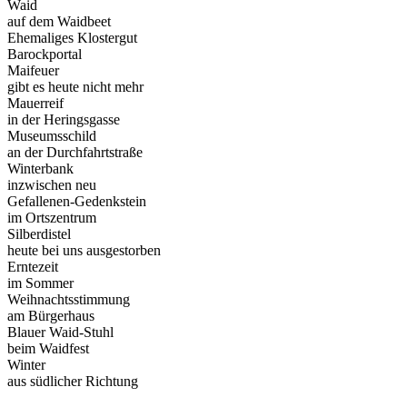
Waid
auf dem Waidbeet
Ehemaliges Klostergut
Barockportal
Maifeuer
gibt es heute nicht mehr
Mauerreif
in der Heringsgasse
Museumsschild
an der Durchfahrtstraße
Winterbank
inzwischen neu
Gefallenen-Gedenkstein
im Ortszentrum
Silberdistel
heute bei uns ausgestorben
Erntezeit
im Sommer
Weihnachtsstimmung
am Bürgerhaus
Blauer Waid-Stuhl
beim Waidfest
Winter
aus südlicher Richtung