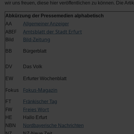
wir uns freuen, diese hier veröffentlichen zu können. Die Artik
Abkürzung der Pressemedien alphabetisch
AA
Allgemeiner Anzeiger
ABEF
Amtsblatt der Stadt Erfurt
Bild
Bild-Zeitung
BB
Bürgerblatt
DV
Das Volk
EW
Erfurter Wochenblatt
Fokus
Fokus-Magazin
FT
Fränkischer Tag
FW
Freies Wort
HE
Hallo Erfurt
NBN
Nordbayerische Nachrichten
NZ
NZ-Neue Zeit