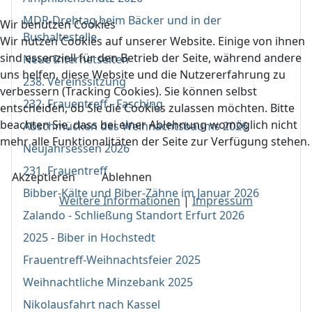
MDR-Drehtag beim Bäcker und in der
Wir benutzen Cookies
Bushaltestelle
Wir nutzen Cookies auf unserer Website. Einige von ihnen
sind essenziell für den Betrieb der Seite, während andere
Neue Internetseiten
uns helfen, diese Website und die Nutzererfahrung zu
238. Vereinssitzung
verbessern (Tracking Cookies). Sie können selbst
232. Frauentreff - Fasching
entscheiden, ob Sie die Cookies zulassen möchten. Bitte
beachten Sie, dass bei einer Ablehnung womöglich nicht
Abschmücken des Weihnachtsbaums 2026
mehr alle Funktionalitäten der Seite zur Verfügung stehen.
Neujahrsessen 2026
231. Frauentreff
Akzeptieren
Ablehnen
Bibber-Kälte und Biber-Zähne im Januar 2026
Weitere Informationen
|
Impressum
Zalando - Schließung Standort Erfurt 2026
2025 - Biber in Hochstedt
Frauentreff-Weihnachtsfeier 2025
Weihnachtliche Minzebank 2025
Nikolausfahrt nach Kassel