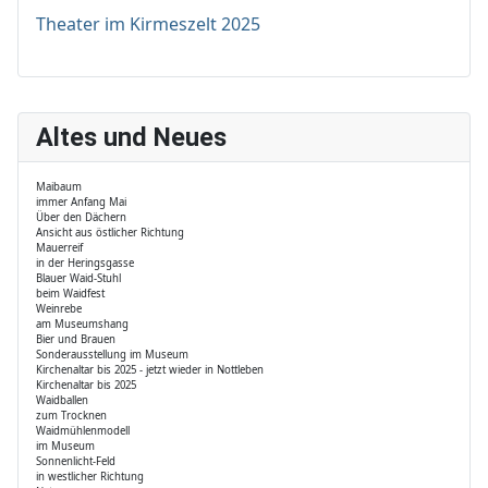
Theater im Kirmeszelt 2025
Altes und Neues
Maibaum
immer Anfang Mai
Über den Dächern
Ansicht aus östlicher Richtung
Mauerreif
in der Heringsgasse
Blauer Waid-Stuhl
beim Waidfest
Weinrebe
am Museumshang
Bier und Brauen
Sonderausstellung im Museum
Kirchenaltar bis 2025 - jetzt wieder in Nottleben
Kirchenaltar bis 2025
Waidballen
zum Trocknen
Waidmühlenmodell
im Museum
Sonnenlicht-Feld
in westlicher Richtung