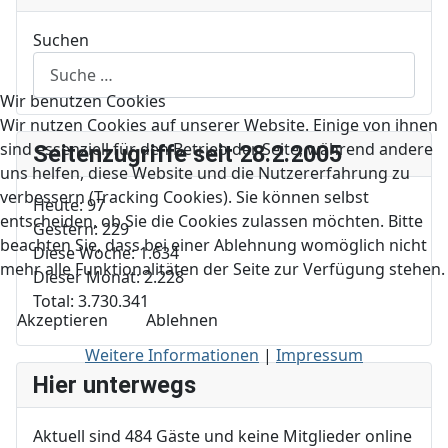
Suchen
Wir benutzen Cookies
Wir nutzen Cookies auf unserer Website. Einige von ihnen
sind essenziell für den Betrieb der Seite, während andere
Seitenzugriffe seit 28.2.2005
uns helfen, diese Website und die Nutzererfahrung zu
verbessern (Tracking Cookies). Sie können selbst
Heute:
97
entscheiden, ob Sie die Cookies zulassen möchten. Bitte
Gestern:
229
beachten Sie, dass bei einer Ablehnung womöglich nicht
Diese Woche:
1.634
mehr alle Funktionalitäten der Seite zur Verfügung stehen.
Dieser Monat:
2.228
Total:
3.730.341
Akzeptieren
Ablehnen
Weitere Informationen
|
Impressum
Hier unterwegs
Aktuell sind 484 Gäste und keine Mitglieder online