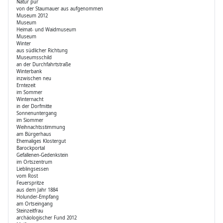
Natur pur
von der Staumauer aus aufgenommen
Museum 2012
Museum
Heimat- und Waidmuseum
Museum
Winter
aus südlicher Richtung
Museumsschild
an der Durchfahrtstraße
Winterbank
inzwischen neu
Erntezeit
im Sommer
Winternacht
in der Dorfmitte
Sonnenuntergang
im Siommer
Weihnachtsstimmung
am Bürgerhaus
Ehemaliges Klostergut
Barockportal
Gefallenen-Gedenkstein
im Ortszentrum
Lieblingsessen
vom Rost
Feuerspritze
aus dem Jahr 1884
Holunder-Empfang
am Ortseingang
Steinzeitfrau
archäologischer Fund 2012