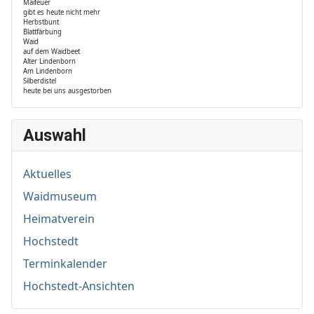
Maifeuer
gibt es heute nicht mehr
Herbstbunt
Blattfärbung
Waid
auf dem Waidbeet
Alter Lindenborn
Am Lindenborn
Silberdistel
heute bei uns ausgestorben
Auswahl
Aktuelles
Waidmuseum
Heimatverein
Hochstedt
Terminkalender
Hochstedt-Ansichten