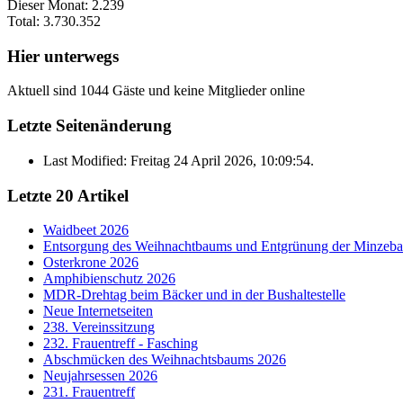
Dieser Monat:
2.239
Total:
3.730.352
Hier unterwegs
Aktuell sind 1044 Gäste und keine Mitglieder online
Letzte Seitenänderung
Last Modified: Freitag 24 April 2026, 10:09:54.
Letzte 20 Artikel
Waidbeet 2026
Entsorgung des Weihnachtbaums und Entgrünung der Minzeb
Osterkrone 2026
Amphibienschutz 2026
MDR-Drehtag beim Bäcker und in der Bushaltestelle
Neue Internetseiten
238. Vereinssitzung
232. Frauentreff - Fasching
Abschmücken des Weihnachtsbaums 2026
Neujahrsessen 2026
231. Frauentreff