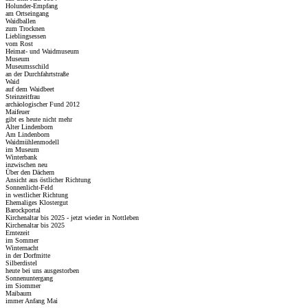
Holunder-Empfang
am Ortseingang
Waidballen
zum Trocknen
Lieblingsessen
vom Rost
Heimat- und Waidmuseum
Museum
Museumsschild
an der Durchfahrtstraße
Waid
auf dem Waidbeet
Steinzeitfrau
archäologischer Fund 2012
Maifeuer
gibt es heute nicht mehr
Alter Lindenborn
Am Lindenborn
Waidmühlenmodell
im Museum
Winterbank
inzwischen neu
Über den Dächern
Ansicht aus östlicher Richtung
Sonnenlicht-Feld
in westlicher Richtung
Ehemaliges Klostergut
Barockportal
Kirchenaltar bis 2025 - jetzt wieder in Nottleben
Kirchenaltar bis 2025
Erntezeit
im Sommer
Winternacht
in der Dorfmitte
Silberdistel
heute bei uns ausgestorben
Sonnenuntergang
im Siommer
Maibaum
immer Anfang Mai