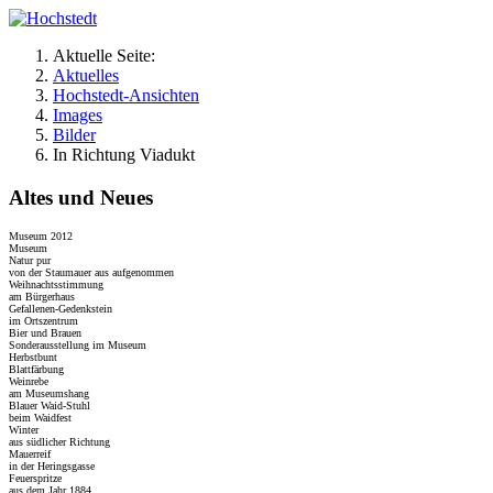
Aktuelle Seite:
Aktuelles
Hochstedt-Ansichten
Images
Bilder
In Richtung Viadukt
Altes und Neues
Museum 2012
Museum
Natur pur
von der Staumauer aus aufgenommen
Weihnachtsstimmung
am Bürgerhaus
Gefallenen-Gedenkstein
im Ortszentrum
Bier und Brauen
Sonderausstellung im Museum
Herbstbunt
Blattfärbung
Weinrebe
am Museumshang
Blauer Waid-Stuhl
beim Waidfest
Winter
aus südlicher Richtung
Mauerreif
in der Heringsgasse
Feuerspritze
aus dem Jahr 1884