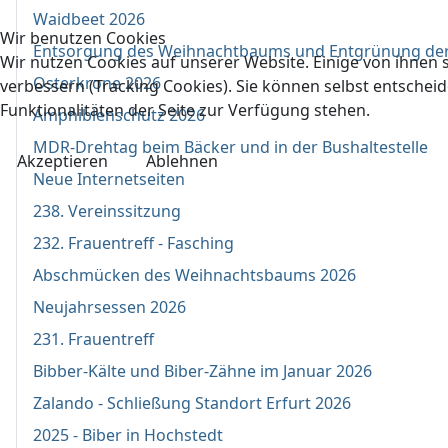
Waidbeet 2026
Wir benutzen Cookies
Entsorgung des Weihnachtbaums und Entgrünung de
Wir nutzen Cookies auf unserer Website. Einige von ihnen s
Osterkrone 2026
verbessern (Tracking Cookies). Sie können selbst entscheid
Funktionalitäten der Seite zur Verfügung stehen.
Amphibienschutz 2026
MDR-Drehtag beim Bäcker und in der Bushaltestelle
Akzeptieren
Ablehnen
Neue Internetseiten
238. Vereinssitzung
232. Frauentreff - Fasching
Abschmücken des Weihnachtsbaums 2026
Neujahrsessen 2026
231. Frauentreff
Bibber-Kälte und Biber-Zähne im Januar 2026
Zalando - Schließung Standort Erfurt 2026
2025 - Biber in Hochstedt