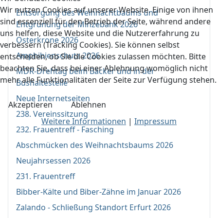
Wir nutzen Cookies auf unserer Website. Einige von ihnen
Entsorgung des Weihnachtbaums und
sind essenziell für den Betrieb der Seite, während andere
Entgrünung der Minzebank 2026
uns helfen, diese Website und die Nutzererfahrung zu
Osterkrone 2026
verbessern (Tracking Cookies). Sie können selbst
Amphibienschutz 2026
entscheiden, ob Sie die Cookies zulassen möchten. Bitte
beachten Sie, dass bei einer Ablehnung womöglich nicht
MDR-Drehtag beim Bäcker und in der
mehr alle Funktionalitäten der Seite zur Verfügung stehen.
Bushaltestelle
Neue Internetseiten
Akzeptieren
Ablehnen
238. Vereinssitzung
Weitere Informationen
|
Impressum
232. Frauentreff - Fasching
Abschmücken des Weihnachtsbaums 2026
Neujahrsessen 2026
231. Frauentreff
Bibber-Kälte und Biber-Zähne im Januar 2026
Zalando - Schließung Standort Erfurt 2026