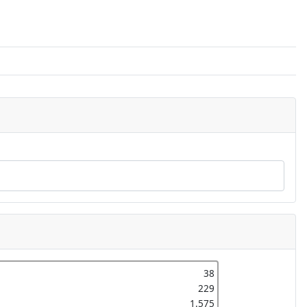
38
229
1.575