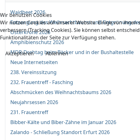
Waidbeet 2026
Wir benutzen Cookies
Entsorgung des Weihnachtbaums und Entgrünung de
Wir nutzen Cookies auf unserer Website. Einige von ihnen s
verbessern (Tracking Cookies). Sie können selbst entscheid
Osterkrone 2026
Funktionalitäten der Seite zur Verfügung stehen.
Amphibienschutz 2026
MDR-Drehtag beim Bäcker und in der Bushaltestelle
Akzeptieren
Ablehnen
Neue Internetseiten
238. Vereinssitzung
232. Frauentreff - Fasching
Abschmücken des Weihnachtsbaums 2026
Neujahrsessen 2026
231. Frauentreff
Bibber-Kälte und Biber-Zähne im Januar 2026
Zalando - Schließung Standort Erfurt 2026