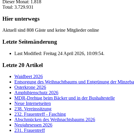
Dieser Monat:
1.818
Total:
3.729.931
Hier unterwegs
Aktuell sind 808 Gäste und keine Mitglieder online
Letzte Seitenänderung
Last Modified: Freitag 24 April 2026, 10:09:54.
Letzte 20 Artikel
Waidbeet 2026
Entsorgung des Weihnachtbaums und Entgrünung der Minzeb
Osterkrone 2026
Amphibienschutz 2026
MDR-Drehtag beim Bäcker und in der Bushaltestelle
Neue Internetseiten
238. Vereinssitzung
232. Frauentreff - Fasching
Abschmücken des Weihnachtsbaums 2026
Neujahrsessen 2026
231. Frauentreff