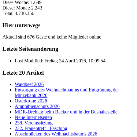
Diese Woche:
1.649
Dieser Monat:
2.243
Total:
3.730.356
Hier unterwegs
Aktuell sind 676 Gäste und keine Mitglieder online
Letzte Seitenänderung
Last Modified: Freitag 24 April 2026, 10:09:54.
Letzte 20 Artikel
Waidbeet 2026
Entsorgung des Weihnachtbaums und Entgrünung der
Minzebank 2026
Osterkrone 2026
Amphibienschutz 2026
MDR-Drehtag beim Bäcker und in der Bushaltestelle
Neue Internetseiten
238. Vereinssitzung
232. Frauentreff - Fasching
Abschmücken des Weihnachtsbaums 2026