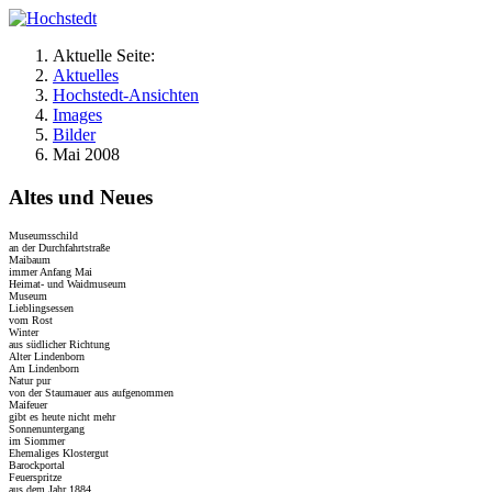
Aktuelle Seite:
Aktuelles
Hochstedt-Ansichten
Images
Bilder
Mai 2008
Altes und Neues
Museumsschild
an der Durchfahrtstraße
Maibaum
immer Anfang Mai
Heimat- und Waidmuseum
Museum
Lieblingsessen
vom Rost
Winter
aus südlicher Richtung
Alter Lindenborn
Am Lindenborn
Natur pur
von der Staumauer aus aufgenommen
Maifeuer
gibt es heute nicht mehr
Sonnenuntergang
im Siommer
Ehemaliges Klostergut
Barockportal
Feuerspritze
aus dem Jahr 1884