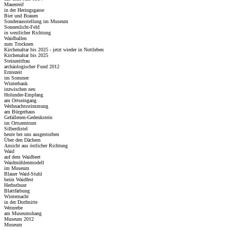
Mauerreif
in der Heringsgasse
Bier und Brauen
Sonderausstellung im Museum
Sonnenlicht-Feld
in westlicher Richtung
Waidballen
zum Trocknen
Kirchenaltar bis 2025 - jetzt wieder in Nottleben
Kirchenaltar bis 2025
Steinzeitfrau
archäologischer Fund 2012
Erntezeit
im Sommer
Winterbank
inzwischen neu
Holunder-Empfang
am Ortseingang
Weihnachtsstimmung
am Bürgerhaus
Gefallenen-Gedenkstein
im Ortszentrum
Silberdistel
heute bei uns ausgestorben
Über den Dächern
Ansicht aus östlicher Richtung
Waid
auf dem Waidbeet
Waidmühlenmodell
im Museum
Blauer Waid-Stuhl
beim Waidfest
Herbstbunt
Blattfärbung
Winternacht
in der Dorfmitte
Weinrebe
am Museumshang
Museum 2012
Museum