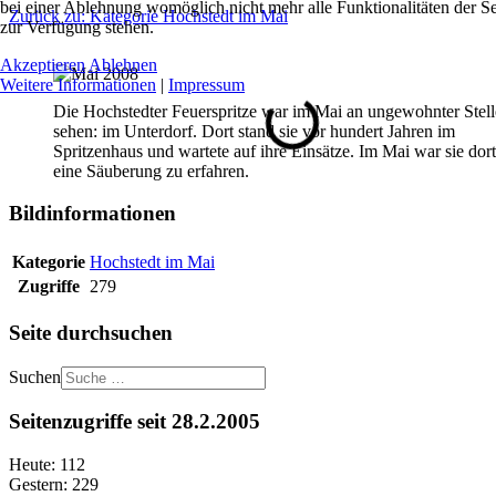
bei einer Ablehnung womöglich nicht mehr alle Funktionalitäten der Se
Zurück zu: Kategorie Hochstedt im Mai
zur Verfügung stehen.
Akzeptieren
Ablehnen
Weitere Informationen
|
Impressum
Die Hochstedter Feuerspritze war im Mai an ungewohnter Stell
sehen: im Unterdorf. Dort stand sie vor hundert Jahren im
Spritzenhaus und wartete auf ihre Einsätze. Im Mai war sie dor
eine Säuberung zu erfahren.
Bildinformationen
Kategorie
Hochstedt im Mai
Zugriffe
279
Seite durchsuchen
Suchen
Seitenzugriffe seit 28.2.2005
Heute:
112
Gestern:
229