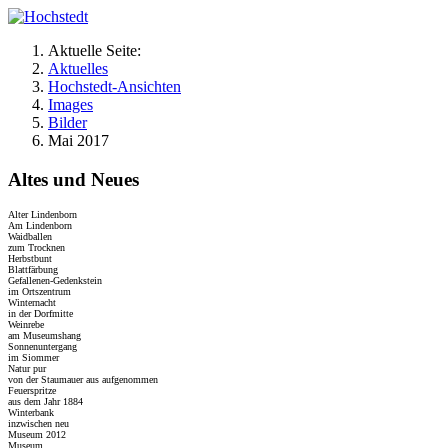
Aktuelle Seite:
Aktuelles
Hochstedt-Ansichten
Images
Bilder
Mai 2017
Altes und Neues
Alter Lindenborn
Am Lindenborn
Waidballen
zum Trocknen
Herbstbunt
Blattfärbung
Gefallenen-Gedenkstein
im Ortszentrum
Winternacht
in der Dorfmitte
Weinrebe
am Museumshang
Sonnenuntergang
im Siommer
Natur pur
von der Staumauer aus aufgenommen
Feuerspritze
aus dem Jahr 1884
Winterbank
inzwischen neu
Museum 2012
Museum