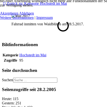
bei einer Ablehnung womöglich nicht mehr alle Funktionalitäten der Se
Zurück zu: Kategorie Hochstedt im Mai
zur Verfügung stehen.
Akzeptieren
Ablehnen
Weitere Informationen
|
Impressum
Fahrrad inmitten von Waidblüten am 28.5.2017.
Bildinformationen
Kategorie
Hochstedt im Mai
Zugriffe
95
Seite durchsuchen
Suchen
Seitenzugriffe seit 28.2.2005
Heute:
115
Gestern:
251