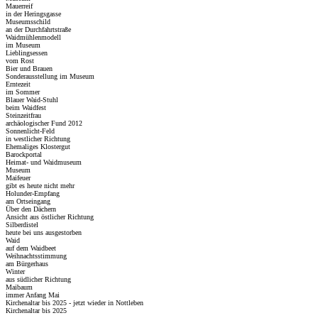
Mauerreif
in der Heringsgasse
Museumsschild
an der Durchfahrtstraße
Waidmühlenmodell
im Museum
Lieblingsessen
vom Rost
Bier und Brauen
Sonderausstellung im Museum
Erntezeit
im Sommer
Blauer Waid-Stuhl
beim Waidfest
Steinzeitfrau
archäologischer Fund 2012
Sonnenlicht-Feld
in westlicher Richtung
Ehemaliges Klostergut
Barockportal
Heimat- und Waidmuseum
Museum
Maifeuer
gibt es heute nicht mehr
Holunder-Empfang
am Ortseingang
Über den Dächern
Ansicht aus östlicher Richtung
Silberdistel
heute bei uns ausgestorben
Waid
auf dem Waidbeet
Weihnachtsstimmung
am Bürgerhaus
Winter
aus südlicher Richtung
Maibaum
immer Anfang Mai
Kirchenaltar bis 2025 - jetzt wieder in Nottleben
Kirchenaltar bis 2025