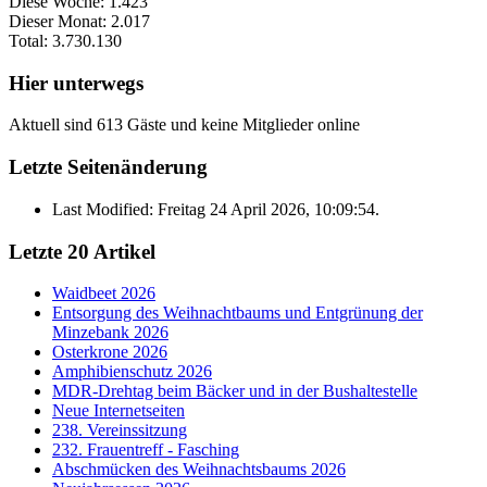
Diese Woche:
1.423
Dieser Monat:
2.017
Total:
3.730.130
Hier unterwegs
Aktuell sind 613 Gäste und keine Mitglieder online
Letzte Seitenänderung
Last Modified: Freitag 24 April 2026, 10:09:54.
Letzte 20 Artikel
Waidbeet 2026
Entsorgung des Weihnachtbaums und Entgrünung der
Minzebank 2026
Osterkrone 2026
Amphibienschutz 2026
MDR-Drehtag beim Bäcker und in der Bushaltestelle
Neue Internetseiten
238. Vereinssitzung
232. Frauentreff - Fasching
Abschmücken des Weihnachtsbaums 2026