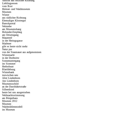
Ansicht aus östlicher Richtung
Lieblingsessen
vom Rost
Heimat- und Waidmuseum
Museum
Winter
aus südlicher Richtung
Ehemaliges Klostergut
Barockportal
Weinrebe
am Museumshang
Holunder-Empfang
am Ortseingang
Mauerreif
in der Heringsgasse
Maifeuer
gibt es heute nicht mehr
Natur pur
von der Staumauer aus aufgenommen
Winternacht
in der Dorfmitte
Sonnenuntergang
im Siommer
Herbstbunt
Blattfärbung
Winterbank
inzwischen neu
Alter Lindenborn
Am Lindenborn
Museumsschild
an der Durchfahrtstraße
Silberdistel
heute bei uns ausgestorben
Weihnachtsstimmung
am Bürgerhaus
Museum 2012
Museum
Waidmühlenmodell
im Museum