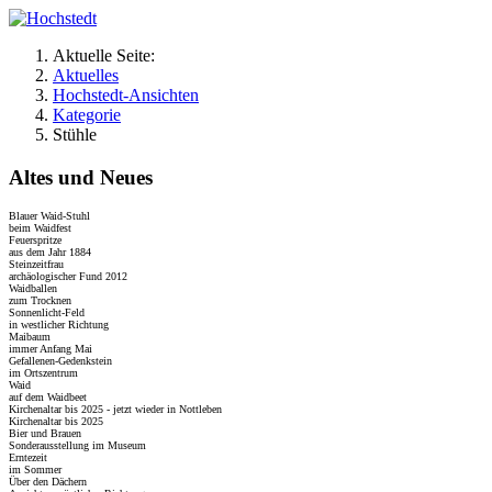
Aktuelle Seite:
Aktuelles
Hochstedt-Ansichten
Kategorie
Stühle
Altes und Neues
Blauer Waid-Stuhl
beim Waidfest
Feuerspritze
aus dem Jahr 1884
Steinzeitfrau
archäologischer Fund 2012
Waidballen
zum Trocknen
Sonnenlicht-Feld
in westlicher Richtung
Maibaum
immer Anfang Mai
Gefallenen-Gedenkstein
im Ortszentrum
Waid
auf dem Waidbeet
Kirchenaltar bis 2025 - jetzt wieder in Nottleben
Kirchenaltar bis 2025
Bier und Brauen
Sonderausstellung im Museum
Erntezeit
im Sommer
Über den Dächern