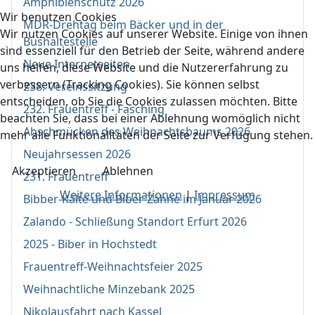
Amphibienschutz 2026
Wir benutzen Cookies
MDR-Drehtag beim Bäcker und in der
Wir nutzen Cookies auf unserer Website. Einige von ihnen
Bushaltestelle
sind essenziell für den Betrieb der Seite, während andere
Neue Internetseiten
uns helfen, diese Website und die Nutzererfahrung zu
verbessern (Tracking Cookies). Sie können selbst
238. Vereinssitzung
entscheiden, ob Sie die Cookies zulassen möchten. Bitte
232. Frauentreff - Fasching
beachten Sie, dass bei einer Ablehnung womöglich nicht
Abschmücken des Weihnachtsbaums 2026
mehr alle Funktionalitäten der Seite zur Verfügung stehen.
Neujahrsessen 2026
Akzeptieren
Ablehnen
231. Frauentreff
Weitere Informationen
|
Impressum
Bibber-Kälte und Biber-Zähne im Januar 2026
Zalando - Schließung Standort Erfurt 2026
2025 - Biber in Hochstedt
Frauentreff-Weihnachtsfeier 2025
Weihnachtliche Minzebank 2025
Nikolausfahrt nach Kassel