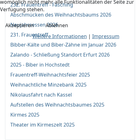
womöglich nicht mehr alle Funktionalitäten der Seite zur
232. Frauentreff - Fasching
Verfügung stehen.
Abschmücken des Weihnachtsbaums 2026
Neujahrsessen 2026
Akzeptieren
Ablehnen
231. Frauentreff
Weitere Informationen
|
Impressum
Bibber-Kälte und Biber-Zähne im Januar 2026
Zalando - Schließung Standort Erfurt 2026
2025 - Biber in Hochstedt
Frauentreff-Weihnachtsfeier 2025
Weihnachtliche Minzebank 2025
Nikolausfahrt nach Kassel
Aufstellen des Weihnachtsbaumes 2025
Kirmes 2025
Theater im Kirmeszelt 2025