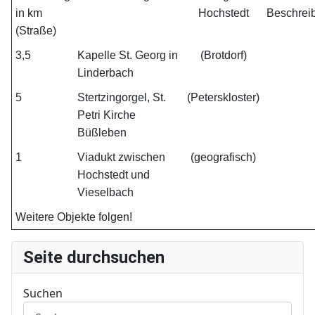
in km
Hochstedt
Beschrei
(Straße)
3,5
Kapelle St. Georg in
(Brotdorf)
Linderbach
5
Stertzingorgel, St.
(Peterskloster)
Petri Kirche
Büßleben
1
Viadukt zwischen
(geografisch)
Hochstedt und
Vieselbach
Weitere Objekte folgen!
Seite durchsuchen
Suchen