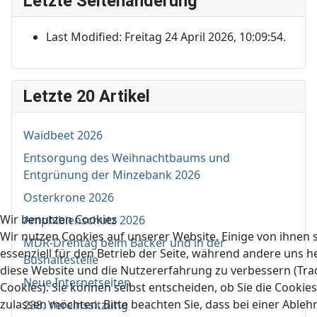
Letzte Seitenänderung
Last Modified: Freitag 24 April 2026, 10:09:54.
Letzte 20 Artikel
Waidbeet 2026
Entsorgung des Weihnachtbaums und
Entgrünung der Minzebank 2026
Osterkrone 2026
Wir benutzen Cookies
Amphibienschutz 2026
Wir nutzen Cookies auf unserer Website. Einige von ihnen 
MDR-Drehtag beim Bäcker und in der
essenziell für den Betrieb der Seite, während andere uns he
Bushaltestelle
diese Website und die Nutzererfahrung zu verbessern (Tra
Neue Internetseiten
Cookies). Sie können selbst entscheiden, ob Sie die Cookies
zulassen möchten. Bitte beachten Sie, dass bei einer Able
238. Vereinssitzung