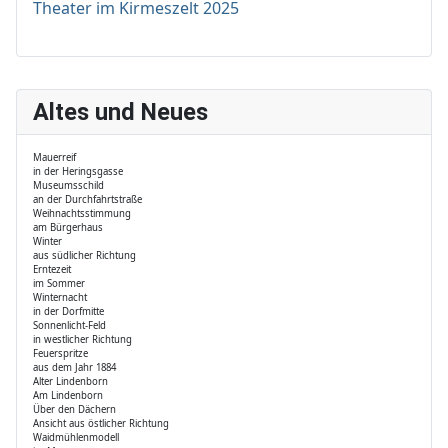
Theater im Kirmeszelt 2025
Altes und Neues
Mauerreif
in der Heringsgasse
Museumsschild
an der Durchfahrtstraße
Weihnachtsstimmung
am Bürgerhaus
Winter
aus südlicher Richtung
Erntezeit
im Sommer
Winternacht
in der Dorfmitte
Sonnenlicht-Feld
in westlicher Richtung
Feuerspritze
aus dem Jahr 1884
Alter Lindenborn
Am Lindenborn
Über den Dächern
Ansicht aus östlicher Richtung
Waidmühlenmodell