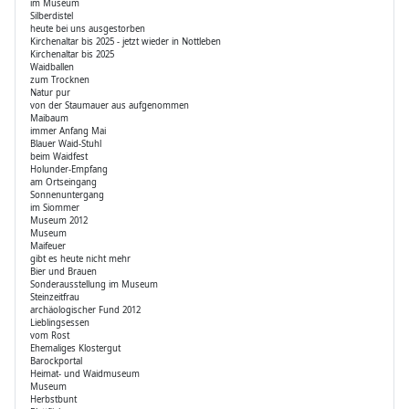
im Museum
Silberdistel
heute bei uns ausgestorben
Kirchenaltar bis 2025 - jetzt wieder in Nottleben
Kirchenaltar bis 2025
Waidballen
zum Trocknen
Natur pur
von der Staumauer aus aufgenommen
Maibaum
immer Anfang Mai
Blauer Waid-Stuhl
beim Waidfest
Holunder-Empfang
am Ortseingang
Sonnenuntergang
im Siommer
Museum 2012
Museum
Maifeuer
gibt es heute nicht mehr
Bier und Brauen
Sonderausstellung im Museum
Steinzeitfrau
archäologischer Fund 2012
Lieblingsessen
vom Rost
Ehemaliges Klostergut
Barockportal
Heimat- und Waidmuseum
Museum
Herbstbunt