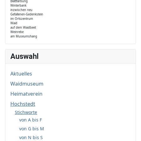
Blattfärbung
Winterbank
inzwischen neu
Gefallenen-Gedenkstein
im Ortszentrum
Waid
auf dem Waidbeet
Weinrebe
am Museumshang
Auswahl
Aktuelles
Waidmuseum
Heimatverein
Hochstedt
Stichworte
von A bis F
von G bis M
von N bis S