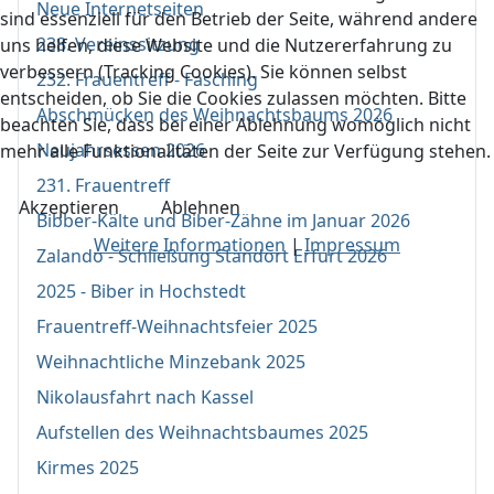
Neue Internetseiten
sind essenziell für den Betrieb der Seite, während andere
238. Vereinssitzung
uns helfen, diese Website und die Nutzererfahrung zu
verbessern (Tracking Cookies). Sie können selbst
232. Frauentreff - Fasching
entscheiden, ob Sie die Cookies zulassen möchten. Bitte
Abschmücken des Weihnachtsbaums 2026
beachten Sie, dass bei einer Ablehnung womöglich nicht
Neujahrsessen 2026
mehr alle Funktionalitäten der Seite zur Verfügung stehen.
231. Frauentreff
Akzeptieren
Ablehnen
Bibber-Kälte und Biber-Zähne im Januar 2026
Weitere Informationen
|
Impressum
Zalando - Schließung Standort Erfurt 2026
2025 - Biber in Hochstedt
Frauentreff-Weihnachtsfeier 2025
Weihnachtliche Minzebank 2025
Nikolausfahrt nach Kassel
Aufstellen des Weihnachtsbaumes 2025
Kirmes 2025