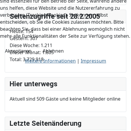
sind essenziell für den Betrieb der Seite, während andere
uns helfen, diese Website und die Nutzererfahrung zu
verbessern (Tracking Cookies). Sie können selbst
Seitenzugriffe seit 28.2.2005
entscheiden, ob Sie die Cookies zulassen möchten. Bitte
beachten Sie, dass bei einer Ablehnung womöglich nicht
Heute:
154
mehr alle Funktionalitäten der Seite zur Verfügung stehen.
Gestern:
307
Diese Woche:
1.211
Akzeptieren
Ablehnen
Dieser Monat:
1.805
Total:
3.729.918
Weitere Informationen
|
Impressum
Hier unterwegs
Aktuell sind 509 Gäste und keine Mitglieder online
Letzte Seitenänderung