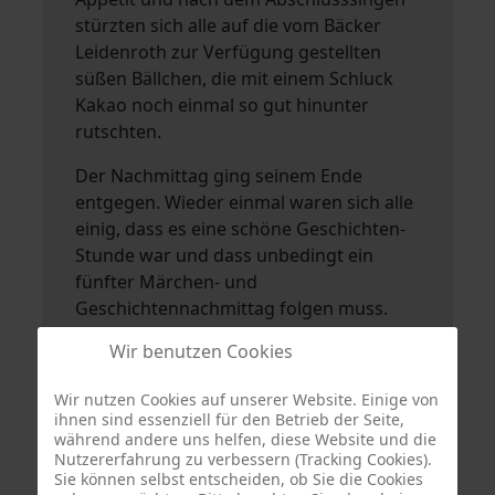
stürzten sich alle auf die vom Bäcker
Leidenroth zur Verfügung gestellten
süßen Bällchen, die mit einem Schluck
Kakao noch einmal so gut hinunter
rutschten.
Der Nachmittag ging seinem Ende
entgegen. Wieder einmal waren sich alle
einig, dass es eine schöne Geschichten-
Stunde war und dass unbedingt ein
fünfter Märchen- und
Geschichtennachmittag folgen muss.
Wir benutzen Cookies
Wir nutzen Cookies auf unserer Website. Einige von
ihnen sind essenziell für den Betrieb der Seite,
während andere uns helfen, diese Website und die
Nutzererfahrung zu verbessern (Tracking Cookies).
.
Sie können selbst entscheiden, ob Sie die Cookies