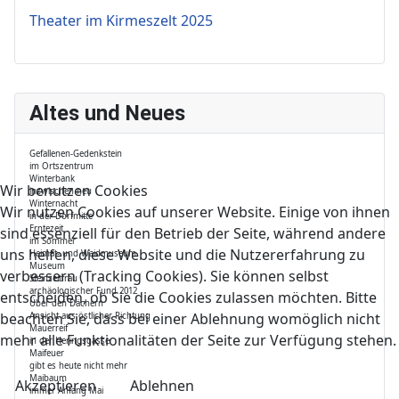
Theater im Kirmeszelt 2025
Altes und Neues
Gefallenen-Gedenkstein
im Ortszentrum
Winterbank
Wir benutzen Cookies
inzwischen neu
Winternacht
Wir nutzen Cookies auf unserer Website. Einige von ihnen
in der Dorfmitte
Erntezeit
sind essenziell für den Betrieb der Seite, während andere
im Sommer
uns helfen, diese Website und die Nutzererfahrung zu
Heimat- und Waidmuseum
Museum
verbessern (Tracking Cookies). Sie können selbst
Steinzeitfrau
archäologischer Fund 2012
entscheiden, ob Sie die Cookies zulassen möchten. Bitte
Über den Dächern
beachten Sie, dass bei einer Ablehnung womöglich nicht
Ansicht aus östlicher Richtung
Mauerreif
mehr alle Funktionalitäten der Seite zur Verfügung stehen.
in der Heringsgasse
Maifeuer
gibt es heute nicht mehr
Maibaum
Akzeptieren
Ablehnen
immer Anfang Mai