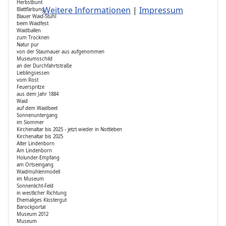
Herbstbunt
Weitere Informationen
|
Impressum
Blattfärbung
Blauer Waid-Stuhl
beim Waidfest
Waidballen
zum Trocknen
Natur pur
von der Staumauer aus aufgenommen
Museumsschild
an der Durchfahrtstraße
Lieblingsessen
vom Rost
Feuerspritze
aus dem Jahr 1884
Waid
auf dem Waidbeet
Sonnenuntergang
im Siommer
Kirchenaltar bis 2025 - jetzt wieder in Nottleben
Kirchenaltar bis 2025
Alter Lindenborn
Am Lindenborn
Holunder-Empfang
am Ortseingang
Waidmühlenmodell
im Museum
Sonnenlicht-Feld
in westlicher Richtung
Ehemaliges Klostergut
Barockportal
Museum 2012
Museum