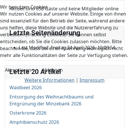
Wir benutzen Cookies
Aktuell sind 658 Gäste und keine Mitglieder online
Wir nutzen Cookies auf unserer Website. Einige von ihnen
sind essenziell für den Betrieb der Seite, während andere
uns helfen, diese Website und die Nutzererfahrung zu
Letzte Seitenänderung
verbessern (Tracking Cookies). Sie können selbst
entscheiden, ob Sie die Cookies zulassen möchten. Bitte
Last Modified: Freitag 24 April 2026, 10:09:54.
beachten Sie, dass bei einer Ablehnung womöglich nicht
mehr alle Funktionalitäten der Seite zur Verfügung stehen.
Akzeptieren
Ablehnen
Letzte 20 Artikel
Weitere Informationen
|
Impressum
Waidbeet 2026
Entsorgung des Weihnachtbaums und
Entgrünung der Minzebank 2026
Osterkrone 2026
Amphibienschutz 2026