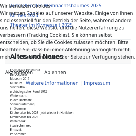
Aufstellen des Weihnachtsbaumes 2025
Wir benutzen Cookies
Wir nutzen Cookies auf unserer Website. Einige von ihnen
Kirmes 2025
sind essenziell für den Betrieb der Seite, während andere
Theater im Kirmeszelt 2025
uns helfen, diese Website und die Nutzererfahrung zu
verbessern (Tracking Cookies). Sie können selbst
entscheiden, ob Sie die Cookies zulassen möchten. Bitte
beachten Sie, dass bei einer Ablehnung womöglich nicht
Altes und Neues
mehr alle Funktionalitäten der Seite zur Verfügung stehen.
Ehemaliges Klostergut
Akzeptieren
Ablehnen
Barockportal
Museum 2012
Weitere Informationen
|
Impressum
Museum
Steinzeitfrau
archäologischer Fund 2012
Winternacht
in der Dorfmitte
Sonnenuntergang
im Siommer
Kirchenaltar bis 2025 - jetzt wieder in Nottleben
Kirchenaltar bis 2025
Winterbank
inzwischen neu
Erntezeit
im Sommer