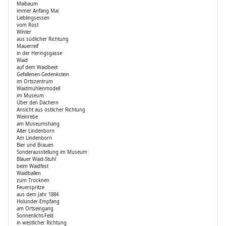
Maibaum
immer Anfang Mai
Lieblingsessen
vom Rost
Winter
aus südlicher Richtung
Mauerreif
in der Heringsgasse
Waid
auf dem Waidbeet
Gefallenen-Gedenkstein
im Ortszentrum
Waidmühlenmodell
im Museum
Über den Dächern
Ansicht aus östlicher Richtung
Weinrebe
am Museumshang
Alter Lindenborn
Am Lindenborn
Bier und Brauen
Sonderausstellung im Museum
Blauer Waid-Stuhl
beim Waidfest
Waidballen
zum Trocknen
Feuerspritze
aus dem Jahr 1884
Holunder-Empfang
am Ortseingang
Sonnenlicht-Feld
in westlicher Richtung