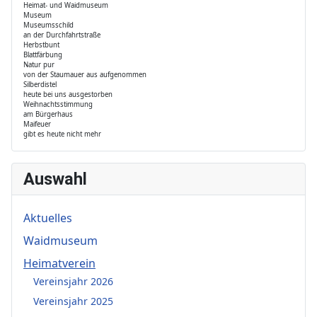
Heimat- und Waidmuseum
Museum
Museumsschild
an der Durchfahrtstraße
Herbstbunt
Blattfärbung
Natur pur
von der Staumauer aus aufgenommen
Silberdistel
heute bei uns ausgestorben
Weihnachtsstimmung
am Bürgerhaus
Maifeuer
gibt es heute nicht mehr
Auswahl
Aktuelles
Waidmuseum
Heimatverein
Vereinsjahr 2026
Vereinsjahr 2025