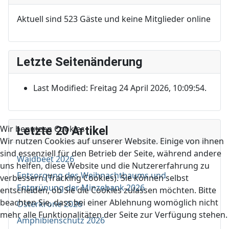
Aktuell sind 523 Gäste und keine Mitglieder online
Letzte Seitenänderung
Last Modified: Freitag 24 April 2026, 10:09:54.
Wir benutzen Cookies
Letzte 20 Artikel
Wir nutzen Cookies auf unserer Website. Einige von ihnen
sind essenziell für den Betrieb der Seite, während andere
Waidbeet 2026
uns helfen, diese Website und die Nutzererfahrung zu
Entsorgung des Weihnachtbaums und
verbessern (Tracking Cookies). Sie können selbst
Entgrünung der Minzebank 2026
entscheiden, ob Sie die Cookies zulassen möchten. Bitte
beachten Sie, dass bei einer Ablehnung womöglich nicht
Osterkrone 2026
mehr alle Funktionalitäten der Seite zur Verfügung stehen.
Amphibienschutz 2026