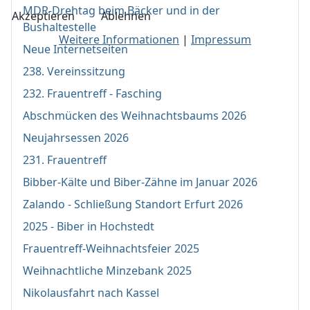
MDR-Drehtag beim Bäcker und in der
Akzeptieren
Ablehnen
Bushaltestelle
Weitere Informationen
|
Impressum
Neue Internetseiten
238. Vereinssitzung
232. Frauentreff - Fasching
Abschmücken des Weihnachtsbaums 2026
Neujahrsessen 2026
231. Frauentreff
Bibber-Kälte und Biber-Zähne im Januar 2026
Zalando - Schließung Standort Erfurt 2026
2025 - Biber in Hochstedt
Frauentreff-Weihnachtsfeier 2025
Weihnachtliche Minzebank 2025
Nikolausfahrt nach Kassel