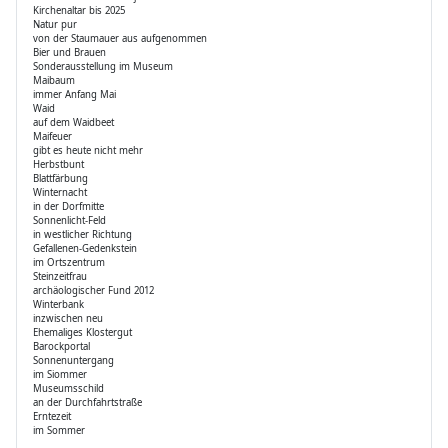
Kirchenaltar bis 2025
Natur pur
von der Staumauer aus aufgenommen
Bier und Brauen
Sonderausstellung im Museum
Maibaum
immer Anfang Mai
Waid
auf dem Waidbeet
Maifeuer
gibt es heute nicht mehr
Herbstbunt
Blattfärbung
Winternacht
in der Dorfmitte
Sonnenlicht-Feld
in westlicher Richtung
Gefallenen-Gedenkstein
im Ortszentrum
Steinzeitfrau
archäologischer Fund 2012
Winterbank
inzwischen neu
Ehemaliges Klostergut
Barockportal
Sonnenuntergang
im Siommer
Museumsschild
an der Durchfahrtstraße
Erntezeit
im Sommer