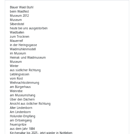
Blauer Waid-Stuhl
beim Waidfest
Museum 2012
Museum
Silberdistel
heute bei uns ausgestorben
Waidballen
zum Trocknen
Mauerreif
in der Heringsgasse
Waidmühlenmodell
im Museum
Heimat- und Waidmuseum
Museum
Winter
aus südlicher Richtung
Lieblingsessen
vom Rost
Weihnachtsstimmung
am Bürgerhaus
Weinrebe
am Museumshang
Über den Dächern
Ansicht aus östlicher Richtung
Alter Lindenborn
Am Lindenborn
Holunder-Empfang
am Ortseingang
Feuerspritze
aus dem Jahr 1884
Kirchenaltar bis 2025 - jetzt wieder in Nottleben