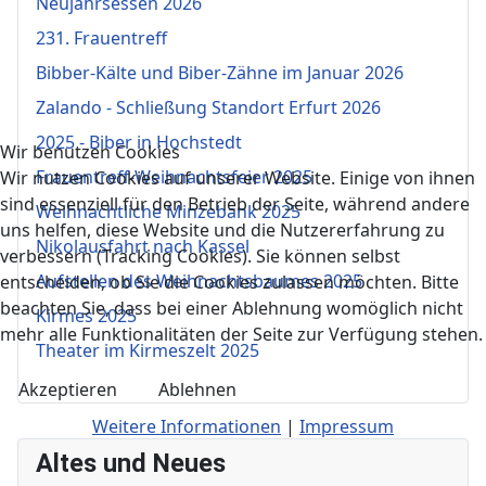
Neujahrsessen 2026
231. Frauentreff
Bibber-Kälte und Biber-Zähne im Januar 2026
Zalando - Schließung Standort Erfurt 2026
2025 - Biber in Hochstedt
Wir benutzen Cookies
Frauentreff-Weihnachtsfeier 2025
Wir nutzen Cookies auf unserer Website. Einige von ihnen
sind essenziell für den Betrieb der Seite, während andere
Weihnachtliche Minzebank 2025
uns helfen, diese Website und die Nutzererfahrung zu
Nikolausfahrt nach Kassel
verbessern (Tracking Cookies). Sie können selbst
Aufstellen des Weihnachtsbaumes 2025
entscheiden, ob Sie die Cookies zulassen möchten. Bitte
beachten Sie, dass bei einer Ablehnung womöglich nicht
Kirmes 2025
mehr alle Funktionalitäten der Seite zur Verfügung stehen.
Theater im Kirmeszelt 2025
Akzeptieren
Ablehnen
Weitere Informationen
|
Impressum
Altes und Neues