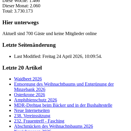
Diese Woche:
1.466
Dieser Monat:
2.060
Total:
3.730.173
Hier unterwegs
Aktuell sind 700 Gäste und keine Mitglieder online
Letzte Seitenänderung
Last Modified: Freitag 24 April 2026, 10:09:54.
Letzte 20 Artikel
Waidbeet 2026
Entsorgung des Weihnachtbaums und Entgrünung der
Minzebank 2026
Osterkrone 2026
Amphibienschutz 2026
MDR-Drehtag beim Bäcker und in der Bushaltestelle
Neue Internetseiten
238. Vereinssitzung
232. Frauentreff - Fasching
Abschmücken des Weihnachtsbaums 2026