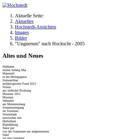
Aktuelle Seite:
Aktuelles
Hochstedt-Ansichten
Images
Bilder
"Ungnerum" nach Hockscht - 2005
Altes und Neues
Maibaum
immer Anfang Mai
Mauerreif
in der Heringsgasse
Steinzeitfrau
archäologischer Fund 2012
Winter
aus südlicher Richtung
Museum 2012
Museum
Weinrebe
am Museumshang
Sonnenuntergang
im Siommer
Winterbank
inzwischen neu
Herbstbunt
Blattfärbung
Natur pur
von der Staumauer aus aufgenommen
Waid
auf dem Waidbeet