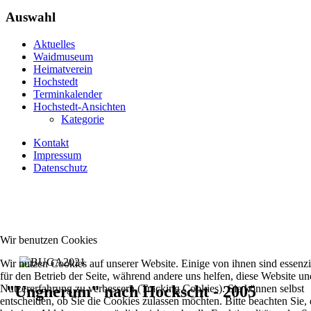
Auswahl
Aktuelles
Waidmuseum
Heimatverein
Hochstedt
Terminkalender
Hochstedt-Ansichten
Kategorie
Kontakt
Impressum
Datenschutz
Wir benutzen Cookies
Wir nutzen Cookies auf unserer Website. Einige von ihnen sind essenzi
für den Betrieb der Seite, während andere uns helfen, diese Website un
Nutzererfahrung zu verbessern (Tracking Cookies). Sie können selbst
"Ungnerum" nach Hockscht - 2005
entscheiden, ob Sie die Cookies zulassen möchten. Bitte beachten Sie, 