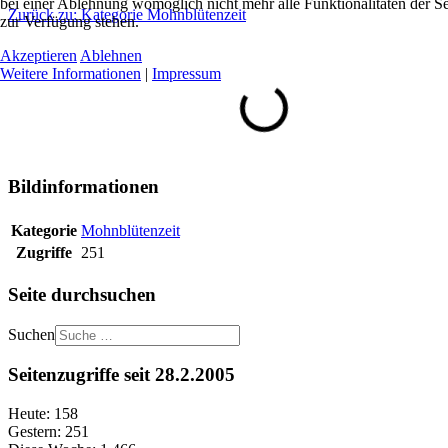
bei einer Ablehnung womöglich nicht mehr alle Funktionalitäten der Se
Zurück zu: Kategorie Mohnblütenzeit
zur Verfügung stehen.
Akzeptieren
Ablehnen
Weitere Informationen
|
Impressum
Bildinformationen
Kategorie
Mohnblütenzeit
Zugriffe
251
Seite durchsuchen
Suchen
Seitenzugriffe seit 28.2.2005
Heute:
158
Gestern:
251