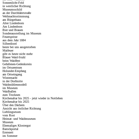
Sonnenlicht-Feld
in westlicher Richtung
Museumsschild
an der Durchfahrtstraße
Weihnachtsstimmung
am Bürgerhaus
Alter Lindenborn
Am Lindenborn
Bier und Brauen
Sonderausstellung im Museum
Feuerspritze
aus dem Jahr 1884
Silberdistel
heute bei uns ausgestorben
Maifeuer
gibt es heute nicht mehr
Blauer Waid-Stuhl
beim Waidfest
Gefallenen-Gedenkstein
im Ortszentrum
Holunder-Empfang
am Ortseingang
Winternacht
in der Dorfmitte
Waidmühlenmodell
im Museum
Waidballen
zum Trocknen
Kirchenaltar bis 2025 - jetzt wieder in Nottleben
Kirchenaltar bis 2025
Über den Dächern
Ansicht aus östlicher Richtung
Lieblingsessen
vom Rost
Heimat- und Waidmuseum
Museum
Ehemaliges Klostergut
Barockportal
Erntezeit
im Sommer