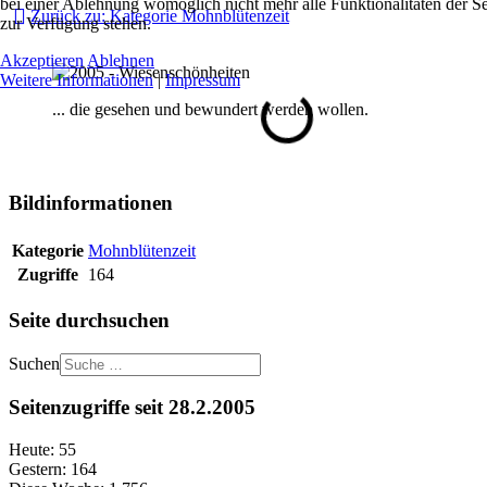
bei einer Ablehnung womöglich nicht mehr alle Funktionalitäten der Se
Zurück zu: Kategorie Mohnblütenzeit
zur Verfügung stehen.
Akzeptieren
Ablehnen
Weitere Informationen
|
Impressum
... die gesehen und bewundert werden wollen.
Bildinformationen
Kategorie
Mohnblütenzeit
Zugriffe
164
Seite durchsuchen
Suchen
Seitenzugriffe seit 28.2.2005
Heute:
55
Gestern:
164