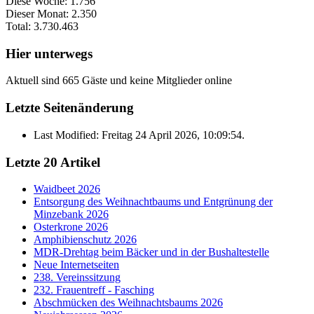
Diese Woche:
1.756
Dieser Monat:
2.350
Total:
3.730.463
Hier unterwegs
Aktuell sind 665 Gäste und keine Mitglieder online
Letzte Seitenänderung
Last Modified: Freitag 24 April 2026, 10:09:54.
Letzte 20 Artikel
Waidbeet 2026
Entsorgung des Weihnachtbaums und Entgrünung der
Minzebank 2026
Osterkrone 2026
Amphibienschutz 2026
MDR-Drehtag beim Bäcker und in der Bushaltestelle
Neue Internetseiten
238. Vereinssitzung
232. Frauentreff - Fasching
Abschmücken des Weihnachtsbaums 2026