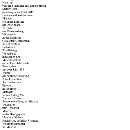
Natur pur
von der Staumauer aus aufgenommen
Steinzeitfrau
archäologischer Fund 2012
Heimat- und Waidmuseum
Museum
Holunder-Empfang
am Ortseingang
Weinrebe
am Museumshang
Winternacht
in der Dorfmitte
Gefallenen-Gedenkstein
im Ortszentrum
Herbstbunt
Blattfärbung
Winterbank
inzwischen neu
Museumsschild
an der Durchfahrtstraße
Feuerspritze
aus dem Jahr 1884
Winter
aus südlicher Richtung
Alter Lindenborn
Am Lindenborn
Erntezeit
im Sommer
Maibaum
immer Anfang Mai
Bier und Brauen
Sonderausstellung im Museum
Waidballen
zum Trocknen
Mauerreif
in der Heringsgasse
Über den Dächern
Ansicht aus östlicher Richtung
Waidmühlenmodell
im Museum