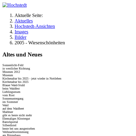
Aktuelle Seite:
Aktuelles
Hochstedt-Ansichten
Images
Bilder
2005 - Wiesenschönheiten
Altes und Neues
Sonnenlicht-Feld
in westlicher Richtung
Museum 2012
Museum
Kirchenaltar bis 2025 - jetzt wieder in Nottleben
Kirchenaltar bis 2025
Blauer Waid-Stuhl
beim Waidfest
Lieblingsessen
vom Rost
Sonnenuntergang
im Siommer
Waid
auf dem Waidbeet
Maifeuer
gibt es heute nicht mehr
Ehemaliges Klostergut
Barockportal
Silberdistel
heute bei uns ausgestorben
Weihnachtsstimmung
am Bürgerhaus