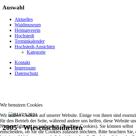
Auswahl
Aktuelles
Waidmuseum
Heimatverein
Hochstedt
Terminkalender
Hochstedt-Ansichten
Kategorie
Kontakt
Impressum
Datenschutz
Wir benutzen Cookies
Wir nutzen Cookies auf unserer Website. Einige von ihnen sind essenzi
für den Betrieb der Seite, während andere uns helfen, diese Website un
Nutzererfahrung zu verbessern (Tracking Cookies). Sie können selbst
2005 - Wiesenschönheiten
entscheiden, ob Sie die Cookies zulassen möchten. Bitte beachten Sie, 