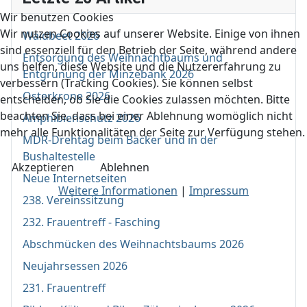
Wir benutzen Cookies
Wir nutzen Cookies auf unserer Website. Einige von ihnen
Waidbeet 2026
sind essenziell für den Betrieb der Seite, während andere
Entsorgung des Weihnachtbaums und
uns helfen, diese Website und die Nutzererfahrung zu
Entgrünung der Minzebank 2026
verbessern (Tracking Cookies). Sie können selbst
Osterkrone 2026
entscheiden, ob Sie die Cookies zulassen möchten. Bitte
beachten Sie, dass bei einer Ablehnung womöglich nicht
Amphibienschutz 2026
mehr alle Funktionalitäten der Seite zur Verfügung stehen.
MDR-Drehtag beim Bäcker und in der
Bushaltestelle
Akzeptieren
Ablehnen
Neue Internetseiten
Weitere Informationen
|
Impressum
238. Vereinssitzung
232. Frauentreff - Fasching
Abschmücken des Weihnachtsbaums 2026
Neujahrsessen 2026
231. Frauentreff