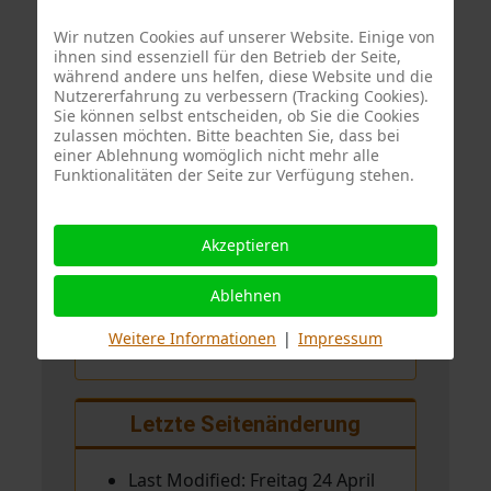
Heute:
96
Wir nutzen Cookies auf unserer Website. Einige von
ihnen sind essenziell für den Betrieb der Seite,
Gestern:
229
während andere uns helfen, diese Website und die
Diese Woche:
1.633
Nutzererfahrung zu verbessern (Tracking Cookies).
Dieser Monat:
2.227
Sie können selbst entscheiden, ob Sie die Cookies
Total:
3.730.340
zulassen möchten. Bitte beachten Sie, dass bei
einer Ablehnung womöglich nicht mehr alle
Funktionalitäten der Seite zur Verfügung stehen.
Akzeptieren
Hier unterwegs
Ablehnen
Aktuell sind 721 Gäste und keine
Mitglieder online
Weitere Informationen
|
Impressum
Letzte Seitenänderung
Last Modified: Freitag 24 April