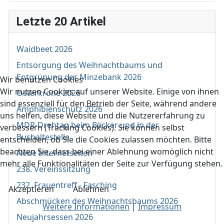
Letzte 20 Artikel
Waidbeet 2026
Entsorgung des Weihnachtbaums und
Entgrünung der Minzebank 2026
Wir benutzen Cookies
Wir nutzen Cookies auf unserer Website. Einige von ihnen
Osterkrone 2026
sind essenziell für den Betrieb der Seite, während andere
Amphibienschutz 2026
uns helfen, diese Website und die Nutzererfahrung zu
MDR-Drehtag beim Bäcker und in der
verbessern (Tracking Cookies). Sie können selbst
Bushaltestelle
entscheiden, ob Sie die Cookies zulassen möchten. Bitte
beachten Sie, dass bei einer Ablehnung womöglich nicht
Neue Internetseiten
mehr alle Funktionalitäten der Seite zur Verfügung stehen.
238. Vereinssitzung
232. Frauentreff - Fasching
Akzeptieren
Ablehnen
Abschmücken des Weihnachtsbaums 2026
Weitere Informationen
|
Impressum
Neujahrsessen 2026