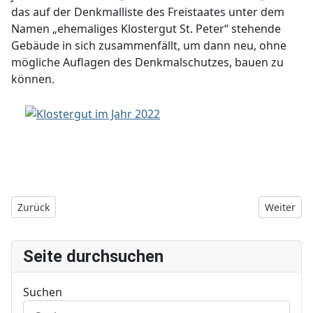
das auf der Denkmalliste des Freistaates unter dem
Namen „ehemaliges Klostergut St. Peter“ stehende
Gebäude in sich zusammenfällt, um dann neu, ohne
mögliche Auflagen des Denkmalschutzes, bauen zu
können.
Vorheriger Beitrag: 2025 - Biber in Hochstedt
Nächster 
Zurück
Weiter
Seite durchsuchen
Suchen