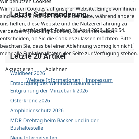
Wir benutzen Cookies
Wir nutzen Cookies auf unserer Website. Einige von ihnen
Letzte Seitenänderung
sind essenziell für den Betrieb der Seite, während andere
uns helfen, diese Website und die Nutzererfahrung zu
Last Modified: Freitag 24 April 2026, 10:09:54.
verbessern (Tracking Cookies). Sie können selbst
entscheiden, ob Sie die Cookies zulassen möchten. Bitte
beachten Sie, dass bei einer Ablehnung womöglich nicht
mehr alle Funktionalitäten der Seite zur Verfügung stehen.
Letzte 20 Artikel
Akzeptieren
Ablehnen
Waidbeet 2026
Weitere Informationen
|
Impressum
Entsorgung des Weihnachtbaums und
Entgrünung der Minzebank 2026
Osterkrone 2026
Amphibienschutz 2026
MDR-Drehtag beim Bäcker und in der
Bushaltestelle
Neue Internetseiten