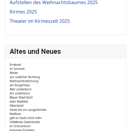
Aufstellen des Weihnachtsbaumes 2025
Kirmes 2025
Theater im Kirmeszelt 2025
Altes und Neues
Erntezeit
im Sommer
Winter
aus südlicher Richtung
Weihnachtsstimmung
am Bürgerhaus
Alter Lindenborn
Am Lindenborn
Blauer Waid-Stuhl
beim Waidfest
Silberdistel
heute bei uns ausgestorben
Maifeuer
gibt es heute nicht mehr
Gefallenen-Gedenkstein
im Ortszentrum
Holunder-Empfang