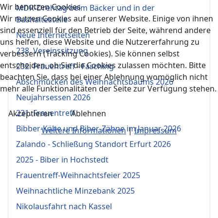
Wir benutzen Cookies
MDR-Drehtag beim Bäcker und in der
Wir nutzen Cookies auf unserer Website. Einige von ihnen
Bushaltestelle
sind essenziell für den Betrieb der Seite, während andere
Neue Internetseiten
uns helfen, diese Website und die Nutzererfahrung zu
238. Vereinssitzung
verbessern (Tracking Cookies). Sie können selbst
entscheiden, ob Sie die Cookies zulassen möchten. Bitte
232. Frauentreff - Fasching
beachten Sie, dass bei einer Ablehnung womöglich nicht
Abschmücken des Weihnachtsbaums 2026
mehr alle Funktionalitäten der Seite zur Verfügung stehen.
Neujahrsessen 2026
231. Frauentreff
Akzeptieren
Ablehnen
Bibber-Kälte und Biber-Zähne im Januar 2026
Weitere Informationen
|
Impressum
Zalando - Schließung Standort Erfurt 2026
2025 - Biber in Hochstedt
Frauentreff-Weihnachtsfeier 2025
Weihnachtliche Minzebank 2025
Nikolausfahrt nach Kassel