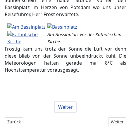
Sonnenschein eine halbe Stunde vorher den
Bassinplatz im Herzen von Potsdam wo uns unser
Reiseführer, Herr Frost erwartete.
Am Bassinplatz vor der Katholischen
Kirche
Frostig kam uns trotz der Sonne die Luft vor, denn
diese blieb von der Sonne unbeeindruckt kühl. Die
Meteorologen hatten gerade mal 8°C als
Höchsttemperatur vorausgesagt.
Weiter
Vorheriger Beitrag: 13. Vorlesetag am 16.11.2013
Nächster B
Zurück
Weiter