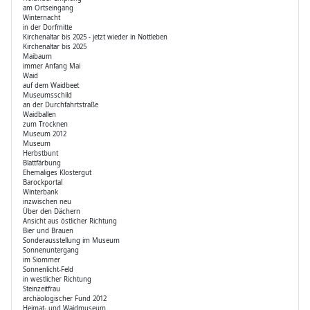
am Ortseingang
Winternacht
in der Dorfmitte
Kirchenaltar bis 2025 - jetzt wieder in Nottleben
Kirchenaltar bis 2025
Maibaum
immer Anfang Mai
Waid
auf dem Waidbeet
Museumsschild
an der Durchfahrtstraße
Waidballen
zum Trocknen
Museum 2012
Museum
Herbstbunt
Blattfärbung
Ehemaliges Klostergut
Barockportal
Winterbank
inzwischen neu
Über den Dächern
Ansicht aus östlicher Richtung
Bier und Brauen
Sonderausstellung im Museum
Sonnenuntergang
im Siommer
Sonnenlicht-Feld
in westlicher Richtung
Steinzeitfrau
archäologischer Fund 2012
Heimat- und Waidmuseum