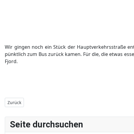
Wir gingen noch ein Stück der Hauptverkehrsstraße entl
pünktlich zum Bus zurück kamen. Für die, die etwas ess
Fjord.
Vorheriger Beitrag: Kroatien - Tag 3 - 12.5.2015
Zurück
Seite durchsuchen