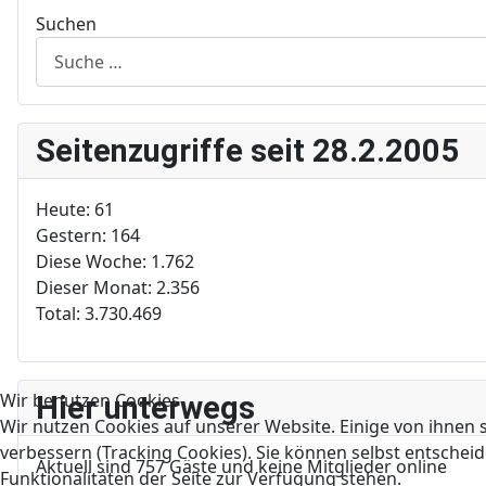
Suchen
Seitenzugriffe seit 28.2.2005
Heute:
61
Gestern:
164
Diese Woche:
1.762
Dieser Monat:
2.356
Total:
3.730.469
Wir benutzen Cookies
Hier unterwegs
Wir nutzen Cookies auf unserer Website. Einige von ihnen s
verbessern (Tracking Cookies). Sie können selbst entscheid
Aktuell sind 757 Gäste und keine Mitglieder online
Funktionalitäten der Seite zur Verfügung stehen.