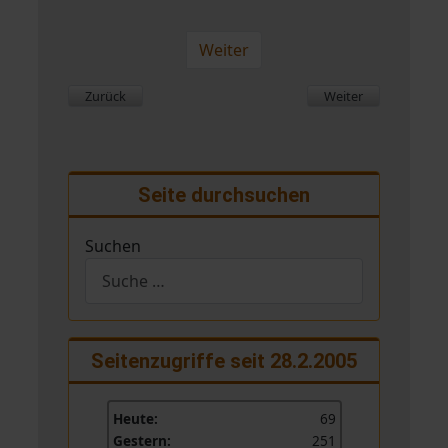
Weiter
Vorheriger Beitrag: Weihnachtsfeier im Frauentreff 2015
Nächster Beitrag: K
Zurück
Weiter
Seite durchsuchen
Suchen
Seitenzugriffe seit 28.2.2005
Heute:
69
Gestern:
251