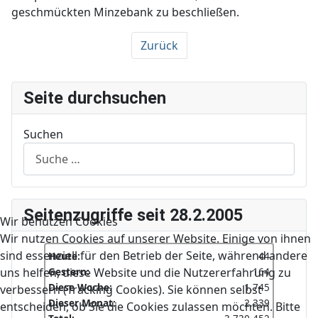
geschmückten Minzebank zu beschließen.
Zurück
Seite durchsuchen
Suchen
Seitenzugriffe seit 28.2.2005
Wir benutzen Cookies
Wir nutzen Cookies auf unserer Website. Einige von ihnen
sind essenziell für den Betrieb der Seite, während andere
Heute:
44
Gestern:
164
uns helfen, diese Website und die Nutzererfahrung zu
Diese Woche:
1.745
verbessern (Tracking Cookies). Sie können selbst
Dieser Monat:
2.339
entscheiden, ob Sie die Cookies zulassen möchten. Bitte