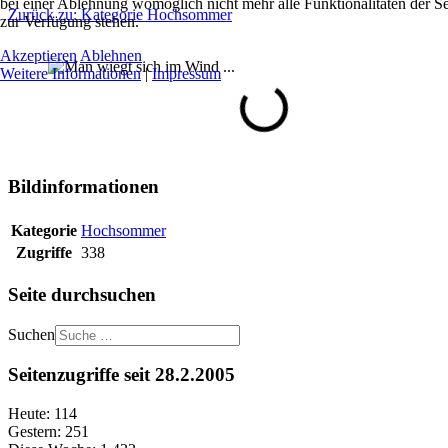
bei einer Ablehnung womöglich nicht mehr alle Funktionalitäten der Se
Zurück zu: Kategorie Hochsommer
zur Verfügung stehen.
Akzeptieren
Ablehnen
Weitere Informationen
|
Impressum
Bildinformationen
Kategorie
Hochsommer
Zugriffe
338
Seite durchsuchen
Suchen
Seitenzugriffe seit 28.2.2005
Heute:
114
Gestern:
251