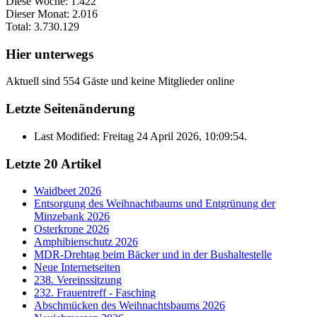
Diese Woche:
1.422
Dieser Monat:
2.016
Total:
3.730.129
Hier unterwegs
Aktuell sind 554 Gäste und keine Mitglieder online
Letzte Seitenänderung
Last Modified: Freitag 24 April 2026, 10:09:54.
Letzte 20 Artikel
Waidbeet 2026
Entsorgung des Weihnachtbaums und Entgrünung der
Minzebank 2026
Osterkrone 2026
Amphibienschutz 2026
MDR-Drehtag beim Bäcker und in der Bushaltestelle
Neue Internetseiten
238. Vereinssitzung
232. Frauentreff - Fasching
Abschmücken des Weihnachtsbaums 2026