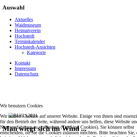
Auswahl
Aktuelles
Waidmuseum
Heimatverein
Hochstedt
Terminkalender
Hochstedt-Ansichten
Kategorie
Kontakt
Impressum
Datenschutz
Wir benutzen Cookies
Wir nutzen Cookies auf unserer Website. Einige von ihnen sind essenzi
für den Betrieb der Seite, während andere uns helfen, diese Website un
Nutzererfahrung zu verbessern (Tracking Cookies). Sie können selbst
Man wiegt sich im Wind ...
entscheiden, ob Sie die Cookies zulassen möchten. Bitte beachten Sie, 