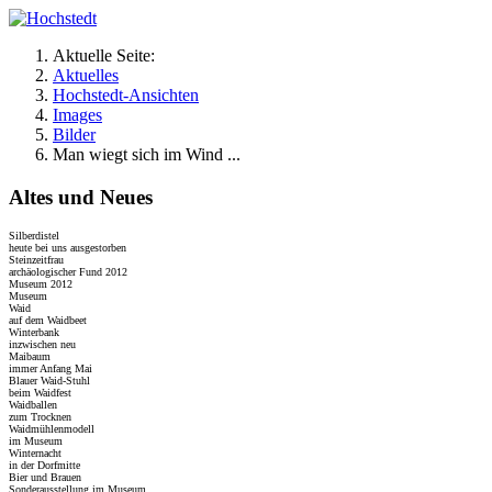
Aktuelle Seite:
Aktuelles
Hochstedt-Ansichten
Images
Bilder
Man wiegt sich im Wind ...
Altes und Neues
Silberdistel
heute bei uns ausgestorben
Steinzeitfrau
archäologischer Fund 2012
Museum 2012
Museum
Waid
auf dem Waidbeet
Winterbank
inzwischen neu
Maibaum
immer Anfang Mai
Blauer Waid-Stuhl
beim Waidfest
Waidballen
zum Trocknen
Waidmühlenmodell
im Museum
Winternacht
in der Dorfmitte
Bier und Brauen
Sonderausstellung im Museum