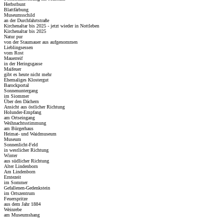
Herbstbunt
Blattfärbung
Museumsschild
an der Durchfahrtstraße
Kirchenaltar bis 2025 - jetzt wieder in Nottleben
Kirchenaltar bis 2025
Natur pur
von der Staumauer aus aufgenommen
Lieblingsessen
vom Rost
Mauerreif
in der Heringsgasse
Maifeuer
gibt es heute nicht mehr
Ehemaliges Klostergut
Barockportal
Sonnenuntergang
im Siommer
Über den Dächern
Ansicht aus östlicher Richtung
Holunder-Empfang
am Ortseingang
Weihnachtsstimmung
am Bürgerhaus
Heimat- und Waidmuseum
Museum
Sonnenlicht-Feld
in westlicher Richtung
Winter
aus südlicher Richtung
Alter Lindenborn
Am Lindenborn
Erntezeit
im Sommer
Gefallenen-Gedenkstein
im Ortszentrum
Feuerspritze
aus dem Jahr 1884
Weinrebe
am Museumshang